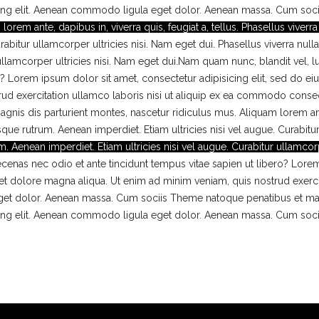
cing elit. Aenean commodo ligula eget dolor. Aenean massa. Cum soc
lorem ante, dapibus in, viverra quis, feugiat a, tellus. Phasellus viverr
urabitur ullamcorper ultricies nisi. Nam eget dui. Phasellus viverra nul
r ullamcorper ultricies nisi. Nam eget dui.Nam quam nunc, blandit vel, 
ro? Lorem ipsum dolor sit amet, consectetur adipisicing elit, sed do e
rud exercitation ullamco laboris nisi ut aliquip ex ea commodo con
s dis parturient montes, nascetur ridiculus mus. Aliquam lorem ante, d
sque rutrum. Aenean imperdiet. Etiam ultricies nisi vel augue. Curabitu
m. Aenean imperdiet. Etiam ultricies nisi vel augue. Curabitur ullamcorp
Maecenas nec odio et ante tincidunt tempus vitae sapien ut libero? Lorem
 dolore magna aliqua. Ut enim ad minim veniam, quis nostrud exercita
dolor. Aenean massa. Cum sociis Theme natoque penatibus et magnis
cing elit. Aenean commodo ligula eget dolor. Aenean massa. Cum soc