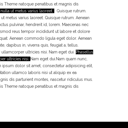
iis Theme natoque penatibus et magnis dis
a nulla ut metus varius laoreet.
Quisque rutrum.
la ut metus varius laoreet. Quisque rutrum. Aenean
luctus pulvinar, hendrerit id, lorem. Maecenas nec
iusmod reus tempor incididunt ut labore et dolore
sequat. Aenean commodo ligula eget dolor. Aenean
apibus in, viverra quis, feugiat a, tellus.
r ullamcorper ultricies nisi. Nam eget dui.
Phasellus
er ultricies nisi.
Nam eget dui.Nam quam nunc,
 ipsum dolor sit amet, consectetur adipisicing elit,
tion ullamco laboris nisi ut aliquip ex ea
 dis parturient montes, nascetur ridiculus mus.
iis Theme natoque penatibus et magnis dis