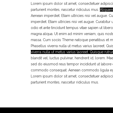
Lorem ipsum dolor sit amet, consectetuer adipis
parturient montes, nascetur ridiculus mus.
Aliquam 
Aenean imperdiet. Etiam ultricies nisi vel augue. C
imperdiet. Etiam ultricies nisi vel augue. Curabitu
odio et ante tincidunt tempus vitae sapien ut libe
magna aliqua. Ut enim ad minim veniam, quis nost
massa. Cum sociis Theme natoque penatibus et magni
Phasellus viverra nulla ut metus varius laoreet. Qui
viverra nulla ut metus varius laoreet. Quisque rutru
blandit vel, luctus pulvinar, hendrerit id, lorem. 
sed do eiusmod reus tempor incididunt ut labore et
commodo consequat. Aenean commodo ligula eget 
Lorem ipsum dolor sit amet, consectetuer adipis
parturient montes, nascetur ridiculus mus.