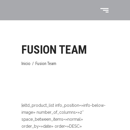
FUSION TEAM
Inicio
/
Fusion Team
[eltd_product_list info_position=»info-below-
image» number_of_columns=»2″
space_between_items=»normal»
order_by=»date» order=»DESC»