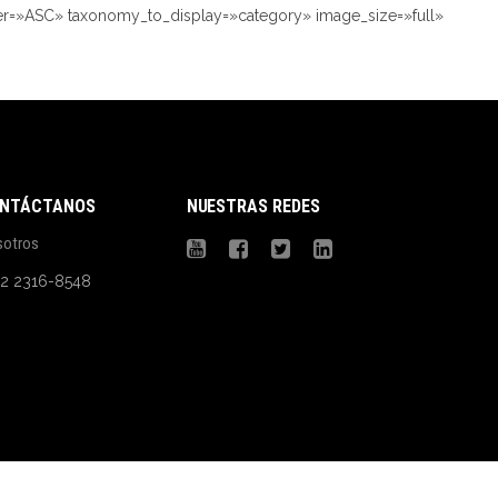
er=»ASC» taxonomy_to_display=»category» image_size=»full»
NTÁCTANOS
NUESTRAS REDES
sotros
02 2316-8548