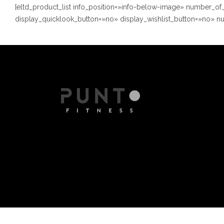
[eltd_product_list info_position=»info-below-image» number_
display_quicklook_button=»no» display_wishlist_button=»no» 