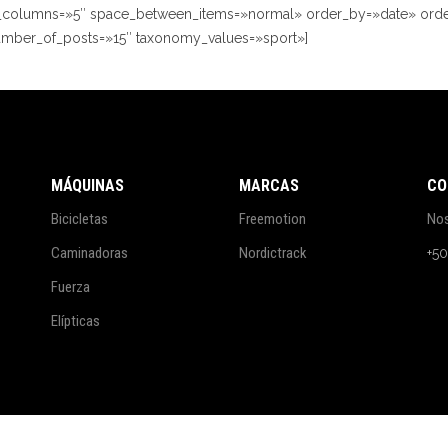
of_columns=»5″ space_between_items=»normal» order_by=»date» ord
number_of_posts=»15″ taxonomy_values=»sport»]
MÁQUINAS
MARCAS
CO
Bicicletas
Freemotion
No
Caminadoras
Nordictrack
+5
Fuerza
Elípticas